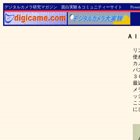
デジタルカメラ研究マガジン 面白実験＆コミュニティーサイト Powered by D
Ａｌ
リ
使
カ
パ
３
最
メ
ッ
こ
に