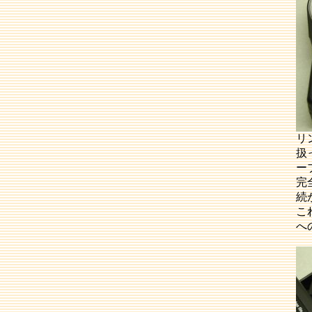
リ
扱
ー
完
続
こ
へ