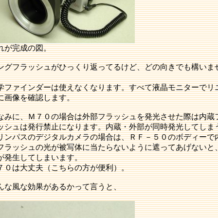
れが完成の図。
ングフラッシュがひっくり返ってるけど、どの向きでも構いま
。
学ファインダーは使えなくなります。すべて液晶モニターでリ
に画像を確認します。
なみに、Ｍ７０の場合は外部フラッシュを発光させた際は内蔵
ッシュは発行禁止になります。内蔵・外部が同時発光してしま
リンパスのデジタルカメラの場合は、ＲＦ－５０のボディーで
フラッシュの光が被写体に当たらないように遮ってあげないと
が発生してしまいます。
７０は大丈夫（こちらの方が便利）。
んな風な効果があるかって言うと、