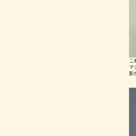
こ
マ
影