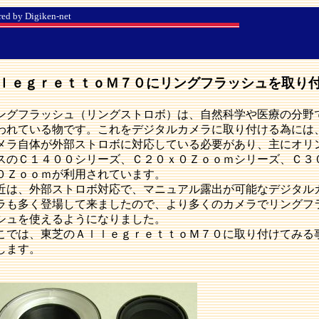
igiken-net
ｌｅｇｒｅｔｔｏＭ７０にリングフラッシュを取り
ングフラッシュ（リングストロボ）は、自然科学や医療の分野
われている物です。これをデジタルカメラに取り付ける為には
メラ自体が外部ストロボに対応している必要があり、主にオリ
スのＣ１４００シリーズ、Ｃ２０ｘ０Ｚｏｏｍシリーズ、Ｃ３
０Ｚｏｏｍが利用されています。
近は、外部ストロボ対応で、マニュアル露出が可能なデジタル
ラも多く登場して来ましたので、より多くのカメラでリングフ
シュを使えるようになりました。
こでは、東芝のＡｌｌｅｇｒｅｔｔｏＭ７０に取り付けてみる
します。