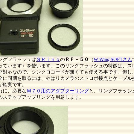
ングフラッシュは
ＳＲｉｎｃ
の
ＲＦ－５０
（
W-Wing SOFTさん
っています）を使います。このリングフラッシュの特徴は、ス
ブ対応なので、シンクロコードが無くても使える事です。但し
全に同期を取るには、やはりカメラのストロボ接点とケーブル
が確実です。
れに、必要な
Ｍ７０用のアダプターリング
と、リングフラッシ
のステップアップリングを用意します。