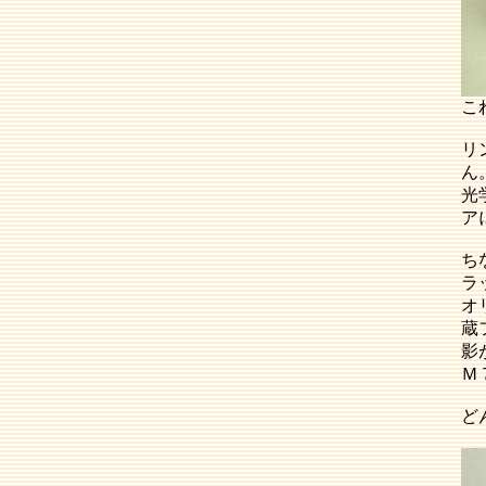
こ
リ
ん
光
ア
ち
ラ
オ
蔵
影
Ｍ
ど